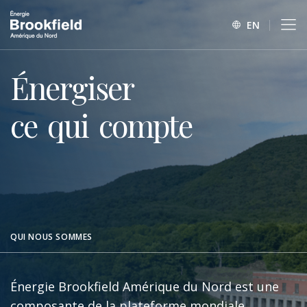
EN
Énergiser
ce
qui
compte
QUI NOUS SOMMES
Énergie Brookfield Amérique du Nord est une
composante de la plateforme mondiale