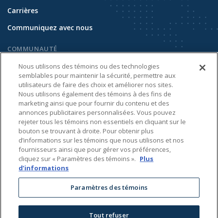
Carrières
Communiquez avec nous
COMMUNAUTÉ
Bâtir des communautés plus fortes
Nous utilisons des témoins ou des technologies
semblables pour maintenir la sécurité, permettre aux
Sécurité publique
utilisateurs de faire des choix et améliorer nos sites.
Nous utilisons également des témoins à des fins de
Durabilité
marketing ainsi que pour fournir du contenu et des
annonces publicitaires personnalisées. Vous pouvez
INFORMATIONS SUPPLÉMENTAIRES
rejeter tous les témoins non essentiels en cliquant sur le
bouton se trouvant à droite. Pour obtenir plus
Solutions énergétiques – Oregon
d’informations sur les témoins que nous utilisons et nos
fournisseurs ainsi que pour gérer vos préférences,
Développement et renouvellement
cliquez sur « Paramètres des témoins ».
Plus
d’informations
Paramètres des témoins
© 2026 Brookfield Renewable N.A.
Tout refuser
Conditions d’utilisation