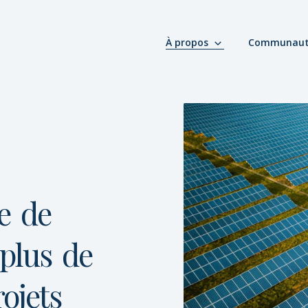
À propos
Communau
e
de
plus
de
ojets