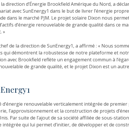
 la direction d’Énergie Brookfield Amérique du Nord, a décl
ariat avec SunEnergy1 dans le but de livrer l’énergie prop
ande dans le marché PJM. Le projet solaire Dixon nous perme
 d’actifs d’énergie renouvelable de grande qualité dans ce m
. »
chef de la direction de SunEnergy1, a affirmé : « Nous somme
ts qui démontrent la robustesse de notre plateforme et notr
tion avec Brookfield reflète un engagement commun à l’égard
nouvelable de grande qualité, et le projet Dixon est un autr
nEnergy1
 d’énergie renouvelable verticalement intégrée de premier p
rie, l’approvisionnement et la construction de projets d’éne
is. Par suite de l’ajout de sa société affiliée de sous-station
ntégrée qui lui permet d’initier, de développer et de constr