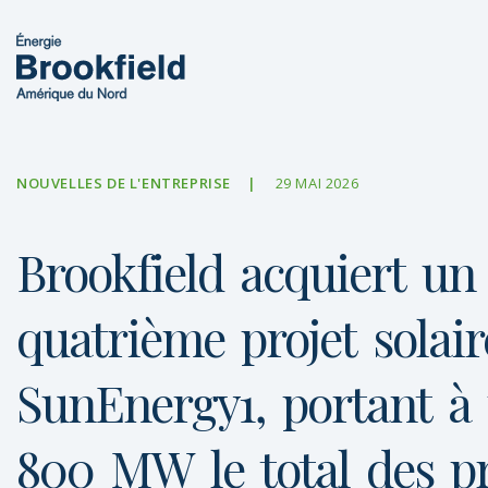
NOUVELLES DE L'ENTREPRISE
29 MAI 2026
Brookfield
acquiert
un
quatrième
projet
solair
SunEnergy1,
portant
à
800
MW
le
total
des
pr