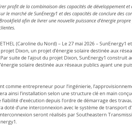
irer profit de la combinaison des capacités de développement et 
sur le marché de SunEnergy1 et des capacités de conclure des c
Brookfield afin de livrer une nouvelle puissance d’énergie propr
lientes.
THEL (Caroline du Nord) – Le 27 mai 2026 – SunEnergy1 et
u projet Dixon, un projet d’énergie solaire destinée aux résea
 Par suite de l’ajout du projet Dixon, SunEnergy1 construit 
’énergie solaire destinée aux réseaux publics ayant une puis
 comme entrepreneur pour l’ingénierie, l’approvisionnemen
rera ainsi l’installation selon une structure clé en main conç
e fiabilité d’exécution depuis l’ordre de démarrage des travau
ra doté d’une interconnexion avec le système de transport d
’interconnexion seront réalisés par Southeastern Transmissi
Energy1.