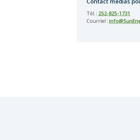
Contact médias pou
Tél. :
252-825-1731
Courriel :
info@SunEn