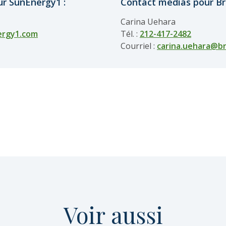
r SunEnergy1 :
Contact médias pour Bro
Carina Uehara
ergy1.com
Tél. :
212-417-2482
Courriel :
carina.uehara@br
Voir
aussi