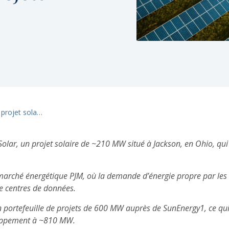
Brookfield acquiert un quatrième projet solaire de SunEnergy1, portant à plus de 800 MW le total des projets acquis
olar, un projet solaire de ~210 MW situé à Jackson, en Ohio, qui 
e marché énergétique PJM, où la demande d’énergie propre par les 
de centres de données.
 portefeuille de projets de 600 MW auprès de SunEnergy1, ce qui p
loppement à ~810 MW.